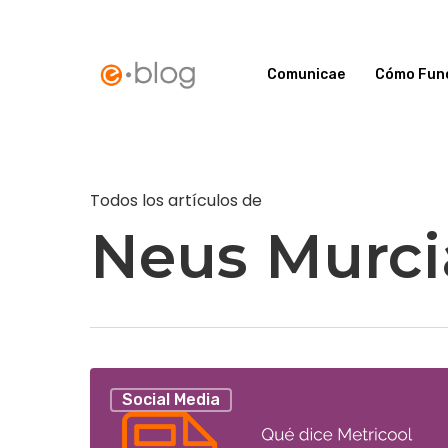
Skip
to
Comunicae
Cómo Fun
main
content
Todos los artículos de
Neus Murci
Social Media