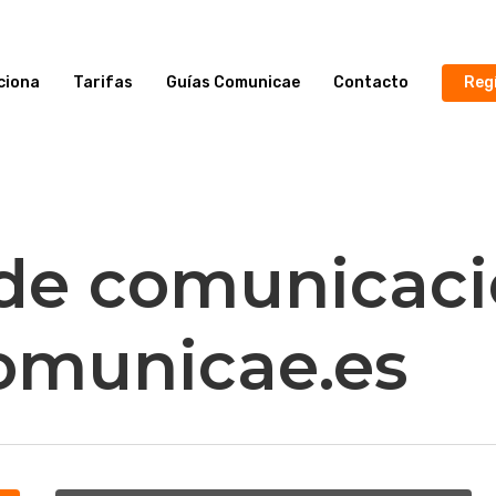
ciona
Tarifas
Guías Comunicae
Contacto
Reg
 de comunicaci
Comunicae.es