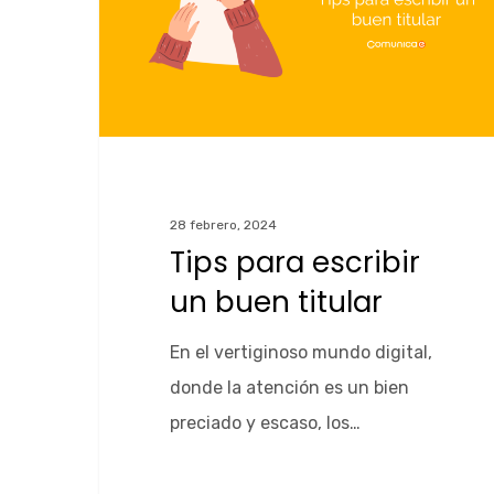
28 febrero, 2024
Tips para escribir
un buen titular
En el vertiginoso mundo digital,
donde la atención es un bien
Pulsa Enter para buscar o ESC para cerrar
preciado y escaso, los…