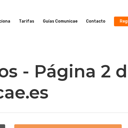
ciona
Tarifas
Guías Comunicae
Contacto
Reg
os - Página 2 d
ae.es