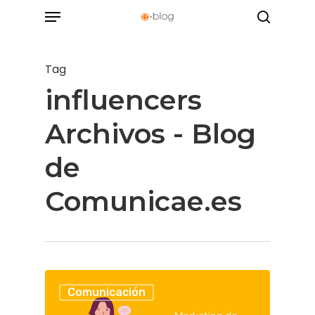
Menu
Skip
search
to
main
Tag
content
influencers
Archivos - Blog
de
Comunicae.es
Comunicación