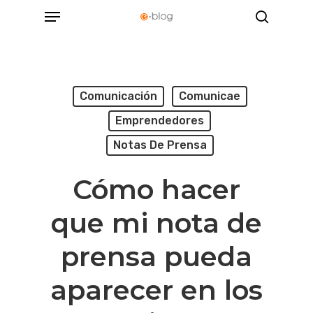
Menu
Skip
search
to
main
content
Comunicación
Comunicae
Emprendedores
Notas De Prensa
Cómo hacer
que mi nota de
prensa pueda
aparecer en los